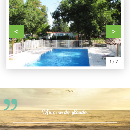
<
>
1 / 7
Au cœur des Landes