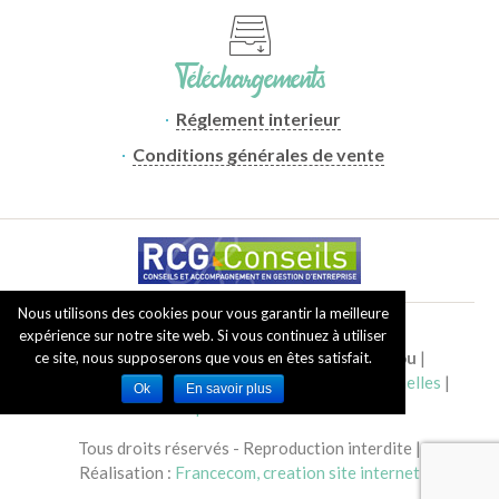
Téléchargements
Réglement interieur
Conditions générales de vente
Nous utilisons des cookies pour vous garantir la meilleure
expérience sur notre site web. Si vous continuez à utiliser
©Copyright
2019 - 2026
Camping Lou Payou
|
ce site, nous supposerons que vous en êtes satisfait.
Mentions légales
|
Gestion des données personnelles
|
Ok
En savoir plus
Politique de confidentialité
Tous droits réservés - Reproduction interdite |
Réalisation :
Francecom, creation site internet